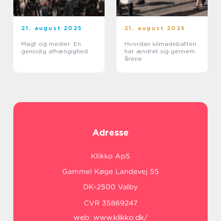
21. august 2025
21. august 2025
Magt og medier: En
Hvordan klimadebatten
gensidig afhængighed
har ændret sig gennem
årene
Adresse
web:
www.klikko.dk/