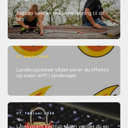
01. april 2026
Tagpap lund en moderne løsning til dit
tag
13. marts 2026
Landbrugsdiesel sådan sikrer du effektiv
og stabil drift i landbruget
07. februar 2026
Låsesystem kastrup sådan vælger du en