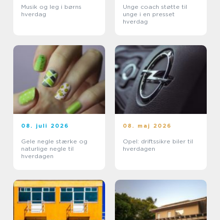
Musik og leg i børns
Unge coach støtte til
hverdag
unge i en presset
hverdag
08. juli 2026
08. maj 2026
Gele negle stærke og
Opel: driftssikre biler til
naturlige negle til
hverdagen
hverdagen