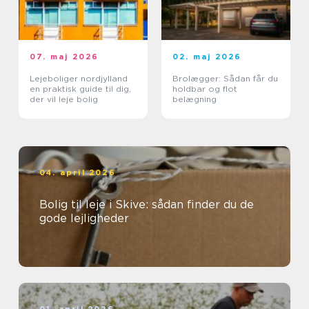
07. maj 2026
02. maj 2026
Lejeboliger nordjylland
Brolægger: Sådan får du
en praktisk guide til dig,
holdbar og flot
der vil leje bolig
belægning
04. april 2026
Bolig til leje i Skive: sådan finder du de
gode lejligheder