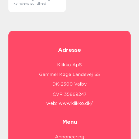
kvinders sundhed
Adresse
web:
www.klikko.dk/
Menu
Annoncering