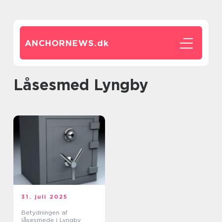
ANCHORNEWS.
dk
låsesmed Lyngby
31. juli 2025
Betydningen af
låsesmede i Lyngby