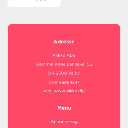
Adresse
web:
www.klikko.dk/
Menu
Annoncering