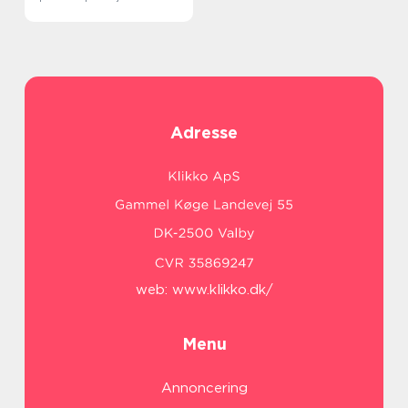
Adresse
web:
www.klikko.dk/
Menu
Annoncering