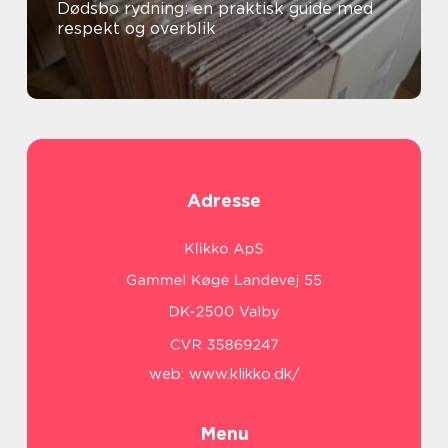
Dødsbo rydning: en praktisk guide med
respekt og overblik
Adresse
web:
www.klikko.dk/
Menu