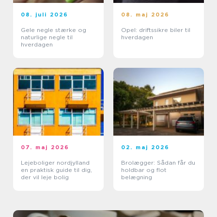
08. juli 2026
08. maj 2026
Gele negle stærke og
Opel: driftssikre biler til
naturlige negle til
hverdagen
hverdagen
07. maj 2026
02. maj 2026
Lejeboliger nordjylland
Brolægger: Sådan får du
en praktisk guide til dig,
holdbar og flot
der vil leje bolig
belægning