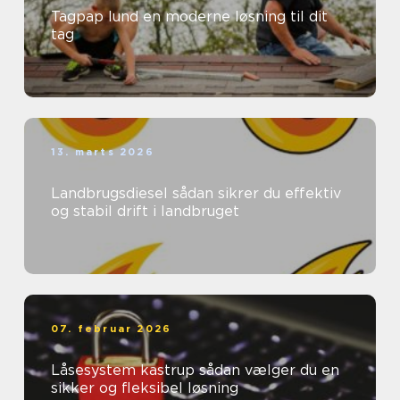
Tagpap lund en moderne løsning til dit
tag
13. marts 2026
Landbrugsdiesel sådan sikrer du effektiv
og stabil drift i landbruget
07. februar 2026
Låsesystem kastrup sådan vælger du en
sikker og fleksibel løsning