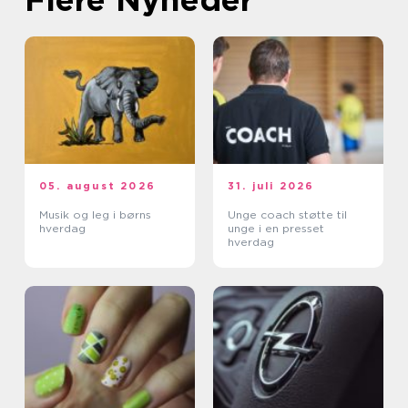
05. august 2026
31. juli 2026
Musik og leg i børns
Unge coach støtte til
hverdag
unge i en presset
hverdag