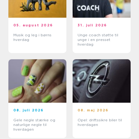
05. august 2026
31. juli 2026
Musik og leg i børns
Unge coach støtte til
hverdag
unge i en presset
hverdag
08. juli 2026
08. maj 2026
Gele negle stærke og
Opel: driftssikre biler til
naturlige negle til
hverdagen
hverdagen