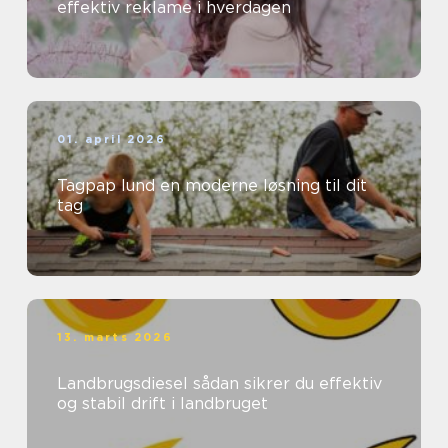
effektiv reklame i hverdagen
01. april 2026
Tagpap lund en moderne løsning til dit
tag
13. marts 2026
Landbrugsdiesel sådan sikrer du effektiv
og stabil drift i landbruget