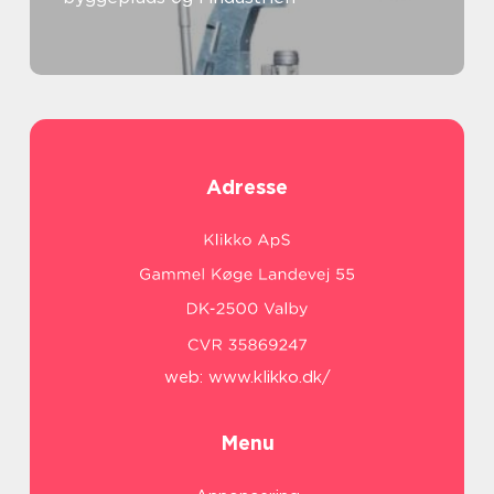
Adresse
web:
www.klikko.dk/
Menu