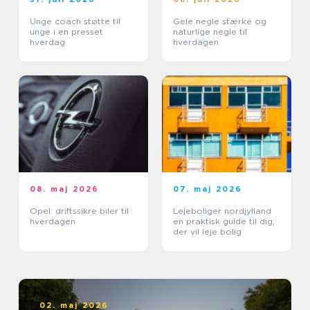
Unge coach støtte til
Gele negle stærke og
unge i en presset
naturlige negle til
hverdag
hverdagen
08. maj 2026
07. maj 2026
Opel: driftssikre biler til
Lejeboliger nordjylland
hverdagen
en praktisk guide til dig,
der vil leje bolig
02. maj 2026