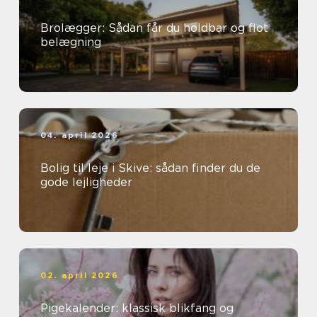
Brolægger: Sådan får du holdbar og flot
belægning
04. april 2026
Bolig til leje i Skive: sådan finder du de
gode lejligheder
02. april 2026
Pigekalender: klassisk blikfang og