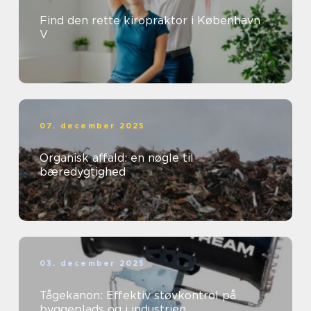
Find den rette kiropraktor i København
V
07. december 2025
Organisk affald: en nøgle til
bæredygtighed
03. december 2025
Tågekanon: Effektiv støvkontrol på
byggeplads og i industrien