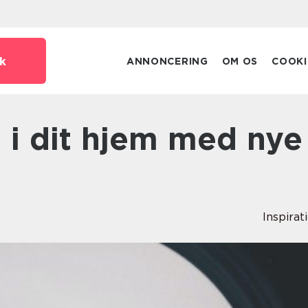
k
ANNONCERING
OM OS
COOKI
Inspirat