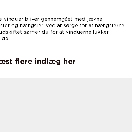
elsvamp.
ine vinduer bliver gennemgået med jævne
ster og hængsler. Ved at sørge for at hængslerne
r udskiftet sørger du for at vinduerne lukker
olde
gere.
læst flere indlæg her