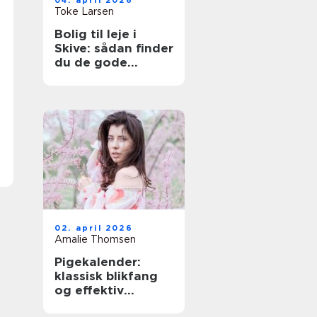
04. april 2026
Toke Larsen
Bolig til leje i
Skive: sådan finder
du de gode
lejligheder
02. april 2026
Amalie Thomsen
Pigekalender:
klassisk blikfang
og effektiv
reklame i