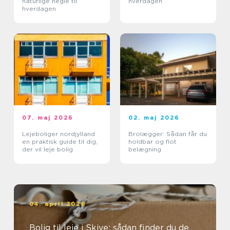
naturlige negle til
hverdagen
hverdagen
07. maj 2026
02. maj 2026
Lejeboliger nordjylland
Brolægger: Sådan får du
en praktisk guide til dig,
holdbar og flot
der vil leje bolig
belægning
04. april 2026
Bolig til leje i Skive: sådan finder du de