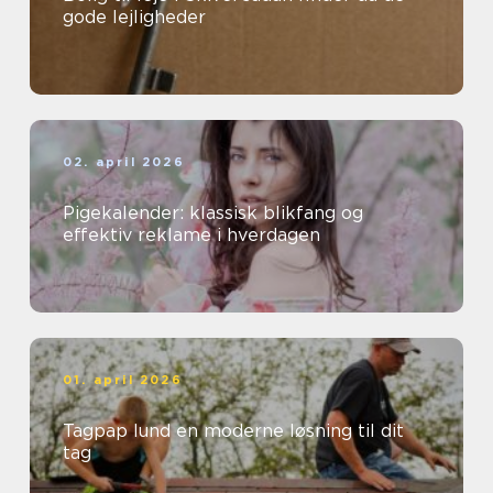
gode lejligheder
02. april 2026
Pigekalender: klassisk blikfang og
effektiv reklame i hverdagen
01. april 2026
Tagpap lund en moderne løsning til dit
tag