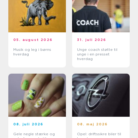
05. august 2026
31. juli 2026
Musik og leg i børns
Unge coach støtte til
hverdag
unge i en presset
hverdag
08. juli 2026
08. maj 2026
Gele negle stærke og
Opel: driftssikre biler til