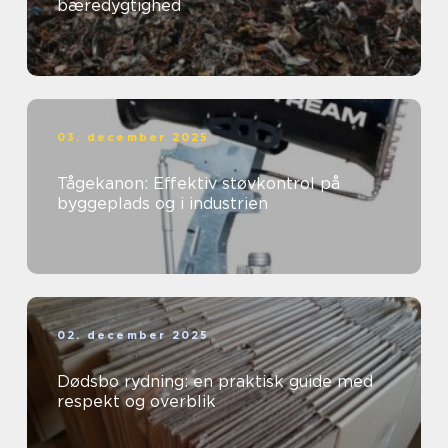
bæredygtighed
03. december 2025
Tågekanon: Effektiv støvkontrol på
byggeplads og i industrien
02. december 2025
Dødsbo rydning: en praktisk guide med
respekt og overblik