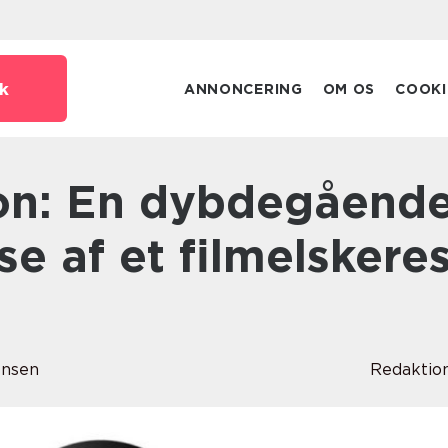
k
ANNONCERING
OM OS
COOKI
e af et filmelskere
ensen
Redaktio