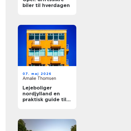
biler til hverdagen
07. maj 2026
Amalie Thomsen
Lejeboliger
nordjylland en
praktisk guide til
dig, der vil leje
bolig