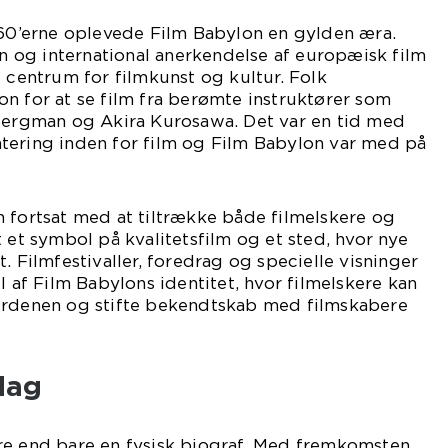
960’erne oplevede Film Babylon en gylden æra.
og international anerkendelse af europæisk film
t centrum for filmkunst og kultur. Folk
n for at se film fra berømte instruktører som
 Bergman og Akira Kurosawa. Det var en tid med
tering inden for film og Film Babylon var med på
 fortsat med at tiltrække både filmelskere og
 et symbol på kvalitetsfilm og et sted, hvor nye
. Filmfestivaller, foredrag og specielle visninger
l af Film Babylons identitet, hvor filmelskere kan
erdenen og stifte bekendtskab med filmskabere
dag
re end bare en fysisk biograf. Med fremkomsten