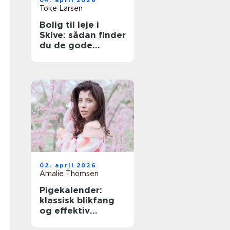
04. april 2026
Toke Larsen
Bolig til leje i
Skive: sådan finder
du de gode
lejligheder
02. april 2026
Amalie Thomsen
Pigekalender:
klassisk blikfang
og effektiv
reklame i