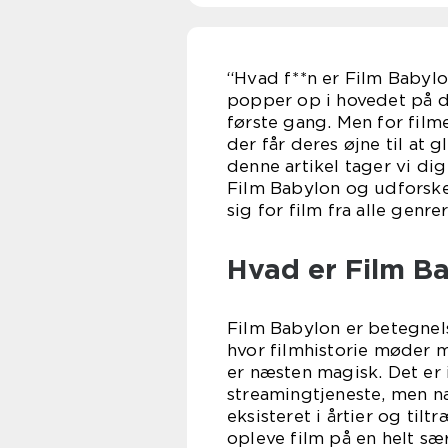
“Hvad f**n er Film Babylo
popper op i hovedet på de
første gang. Men for film
der får deres øjne til at g
denne artikel tager vi di
Film Babylon og udforsker
sig for film fra alle genre
Hvad er Film B
Film Babylon er betegnelse
hvor filmhistorie møder 
er næsten magisk. Det er 
streamingtjeneste, men næ
eksisteret i årtier og til
opleve film på en helt sæ