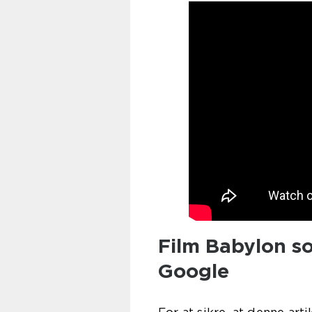
Film Babylon s
Google
For at sikre, at denne art