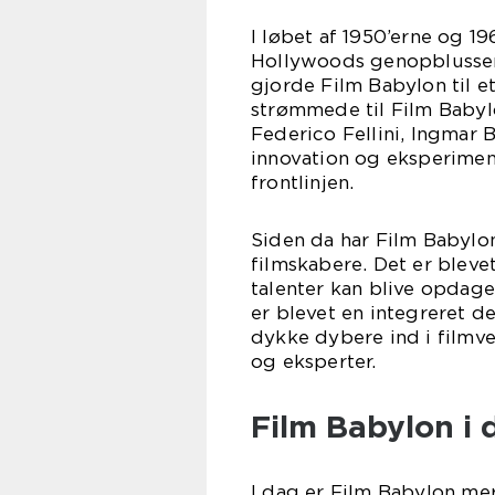
I løbet af 1950’erne og 1
Hollywoods genopblussen 
gjorde Film Babylon til e
strømmede til Film Babylo
Federico Fellini, Ingmar
innovation og eksperimen
frontlinjen.
Siden da har Film Babylon
filmskabere. Det er blevet
talenter kan blive opdaget
er blevet en integreret de
dykke dybere ind i filmv
og eksperter.
Film Babylon i 
I dag er Film Babylon me