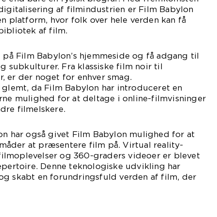
digitalisering af filmindustrien er Film Babylon
en platform, hvor folk over hele verden kan få
ibliotek af film.
l på Film Babylon’s hjemmeside og få adgang til
g subkulturer. Fra klassiske film noir til
, er der noget for enhver smag.
 glemt, da Film Babylon har introduceret en
rne mulighed for at deltage i online-filmvisninger
dre filmelskere.
on har også givet Film Babylon mulighed for at
der at præsentere film på. Virtual reality-
e filmoplevelser og 360-graders videoer er blevet
epertoire. Denne teknologiske udvikling har
g skabt en forundringsfuld verden af film, der