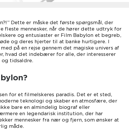
n?!” Dette er måske det første spørgsmål, der
 fleste mennesker, når de hører dette udtryk for
elskere og entusiaster er Film Babylon et begreb,
løde og deres hjerter til at banke hurtigere. I
g med på en rejse gennem det magiske univers af
, hvad det indebærer for alle, der interesserer
r og tidsaldre.
abylon?
n for et filmelskeres paradis. Det er et sted,
moderne teknologi og skaber en atmosfære, der
ikke bare en almindelig biograf eller
rmere en legendarisk institution, der har
trækker mennesker fra nær og fjern, som ønsker at
rlig måde.