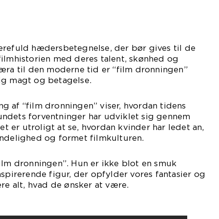
ærefuld hædersbetegnelse, der bør gives til de
filmhistorien med deres talent, skønhed og
æra til den moderne tid er “film dronningen”
ig magt og betagelse.
g af “film dronningen” viser, hvordan tidens
ndets forventninger har udviklet sig gennem
Det er utroligt at se, hvordan kvinder har ledet an,
indelighed og formet filmkulturen.
ilm dronningen”. Hun er ikke blot en smuk
nspirerende figur, der opfylder vores fantasier og
re alt, hvad de ønsker at være.