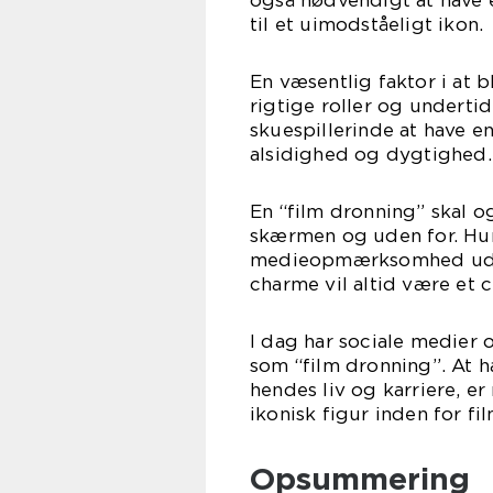
også nødvendigt at have e
til et uimodståeligt ikon.
En væsentlig faktor i at b
rigtige roller og undertid
skuespillerinde at have en
alsidighed og dygtighed.
En “film dronning” skal o
skærmen og uden for. Hu
medieopmærksomhed uden a
charme vil altid være et c
I dag har sociale medier 
som “film dronning”. At ha
hendes liv og karriere, e
ikonisk figur inden for f
Opsummering