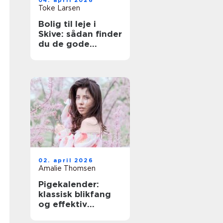
04. april 2026
Toke Larsen
Bolig til leje i
Skive: sådan finder
du de gode
lejligheder
02. april 2026
Amalie Thomsen
Pigekalender:
klassisk blikfang
og effektiv
reklame i