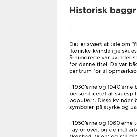
Historisk bagg
:
Det er svært at tale om 
ikoniske kvindelige skuesp
århundrede var kvinder s
for denne titel. De var b
centrum for al opmærksom
I 1930’erne og 1940’erne
personificeret af skuesp
populært. Disse kvinder
symboler på styrke og u
I 1950’erne og 1960’erne
Taylor over, og de indfør
skønhed, talent og stil 