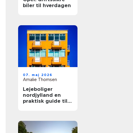
biler til hverdagen
07. maj 2026
Amalie Thomsen
Lejeboliger
nordjylland en
praktisk guide til
dig, der vil leje
bolig