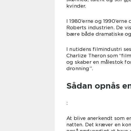
kvinder.
I 1980’erne og 1990’erne
Roberts industrien. De vi
bære både dramatiske og 
I nutidens filmindustri s
Charlize Theron som “fil
og skaber en målestok fo
dronning”.
Sådan opnås en
:
At blive anerkendt som en
natten. Det kræver en kom