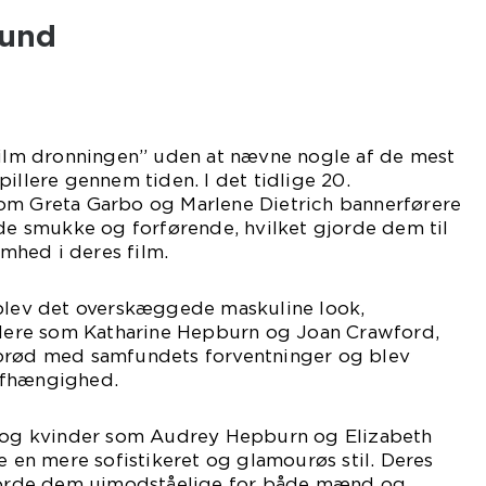
rund
“film dronningen” uden at nævne nogle af de mest
illere gennem tiden. I det tidlige 20.
om Greta Garbo og Marlene Dietrich bannerførere
åde smukke og forførende, hvilket gjorde dem til
hed i deres film.
 blev det overskæggede maskuline look,
illere som Katharine Hepburn og Joan Crawford,
 brød med samfundets forventninger og blev
afhængighed.
 tog kvinder som Audrey Hepburn og Elizabeth
te en mere sofistikeret og glamourøs stil. Deres
gjorde dem uimodståelige for både mænd og