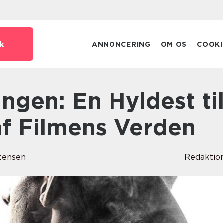
k
ANNONCERING
OM OS
COOKI
af Filmens Verden
tensen
Redaktio