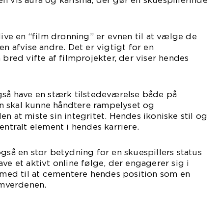
n vis aura og karisma, der gør en skuespillerinde
live en “film dronning” er evnen til at vælge de
en afvise andre. Det er vigtigt for en
 bred vifte af filmprojekter, der viser hendes
gså have en stærk tilstedeværelse både på
n skal kunne håndtere rampelyset og
t miste sin integritet. Hendes ikoniske stil og
entralt element i hendes karriere.
også en stor betydning for en skuespillers status
ve et aktivt online følge, der engagerer sig i
r med til at cementere hendes position som en
ilmverdenen.