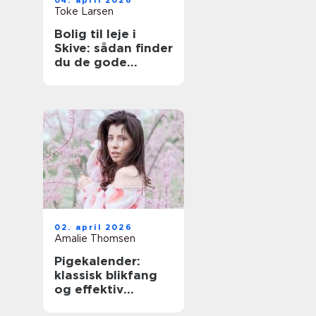
04. april 2026
Toke Larsen
Bolig til leje i
Skive: sådan finder
du de gode
lejligheder
02. april 2026
Amalie Thomsen
Pigekalender:
klassisk blikfang
og effektiv
reklame i