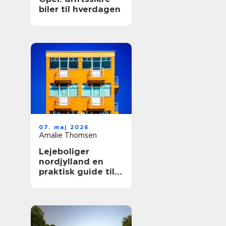
biler til hverdagen
07. maj 2026
Amalie Thomsen
Lejeboliger
nordjylland en
praktisk guide til
dig, der vil leje
bolig