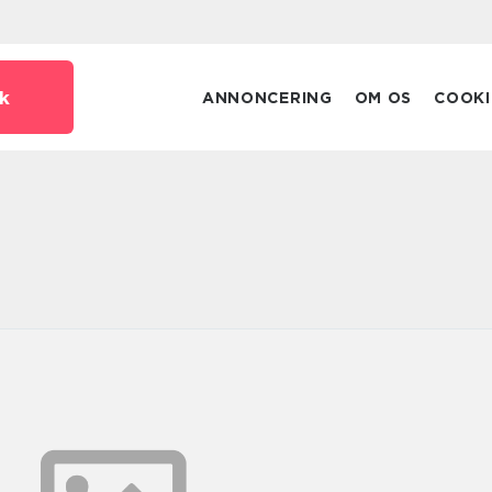
k
ANNONCERING
OM OS
COOKI