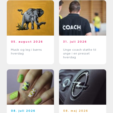
05. august 2026
31. juli 2026
Musik og leg i børns
Unge coach støtte til
hverdag
unge i en presset
hverdag
08. juli 2026
08. maj 2026