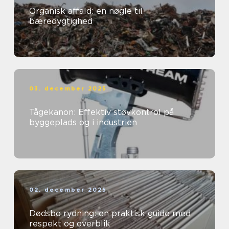
Organisk affald: en nøgle til
bæredygtighed
03. december 2025
Tågekanon: Effektiv støvkontrol på
byggeplads og i industrien
02. december 2025
Dødsbo rydning: en praktisk guide med
respekt og overblik