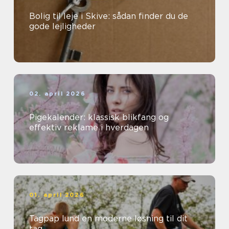
Bolig til leje i Skive: sådan finder du de
gode lejligheder
02. april 2026
Pigekalender: klassisk blikfang og
effektiv reklame i hverdagen
01. april 2026
Tagpap lund en moderne løsning til dit
tag