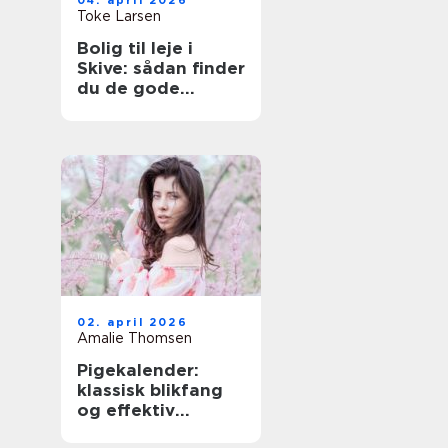
04. april 2026
Toke Larsen
Bolig til leje i
Skive: sådan finder
du de gode
lejligheder
02. april 2026
Amalie Thomsen
Pigekalender:
klassisk blikfang
og effektiv
reklame i