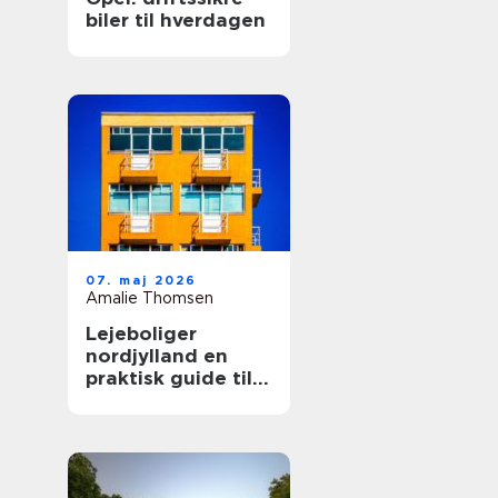
biler til hverdagen
07. maj 2026
Amalie Thomsen
Lejeboliger
nordjylland en
praktisk guide til
dig, der vil leje
bolig