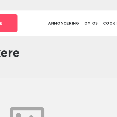
k
ANNONCERING
OM OS
COOKI
kere