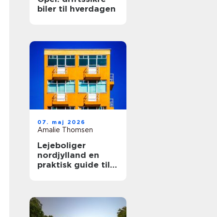
biler til hverdagen
07. maj 2026
Amalie Thomsen
Lejeboliger
nordjylland en
praktisk guide til
dig, der vil leje
bolig