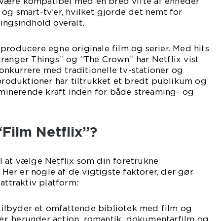
at være kompatibel med en bred vifte af enheder
og smart-tv’er, hvilket gjorde det nemt for
ingsindhold overalt.
producere egne originale film og serier. Med hits
ranger Things” og “The Crown” har Netflix vist
 konkurrere med traditionelle tv-stationer og
 produktioner har tiltrukket et bredt publikum og
dominerende kraft inden for både streaming- og
Film Netflix”?
l at vælge Netflix som din foretrukne
. Her er nogle af de vigtigste faktorer, der gør
attraktiv platform:
x tilbyder et omfattende bibliotek med film og
nrer, herunder action, romantik, dokumentarfilm og