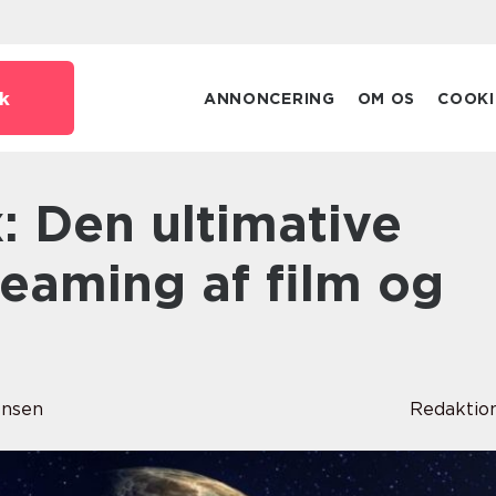
k
ANNONCERING
OM OS
COOKI
treaming af film og
ensen
Redaktio