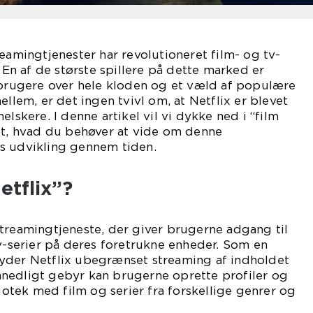
reamingtjenester har revolutioneret film- og tv-
. En af de største spillere på dette marked er
 brugere over hele kloden og et væld af populære
ellem, er det ingen tvivl om, at Netflix er blevet
elskere. I denne artikel vil vi dykke ned i “film
lt, hvad du behøver at vide om denne
s udvikling gennem tiden.
etflix”?
treamingtjeneste, der giver brugerne adgang til
tv-serier på deres foretrukne enheder. Som en
yder Netflix ubegrænset streaming af indholdet
nedligt gebyr kan brugerne oprette profiler og
liotek med film og serier fra forskellige genrer og