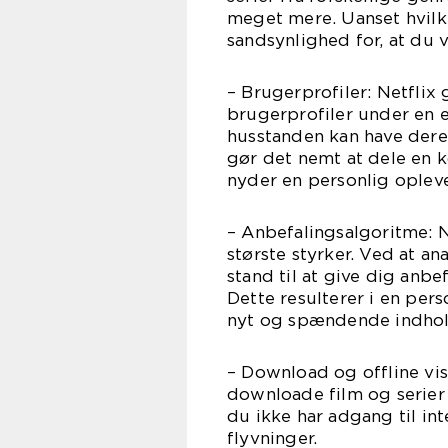
meget mere. Uanset hvilken
sandsynlighed for, at du v
– Brugerprofiler: Netflix 
brugerprofiler under en e
husstanden kan have deres
gør det nemt at dele en k
nyder en personlig opleve
– Anbefalingsalgoritme: N
største styrker. Ved at a
stand til at give dig anbe
Dette resulterer i en per
nyt og spændende indhol
– Download og offline vis
downloade film og serier ti
du ikke har adgang til int
flyvninger.