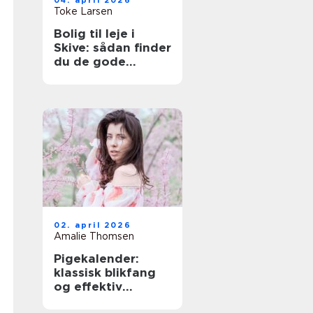
04. april 2026
Toke Larsen
Bolig til leje i
Skive: sådan finder
du de gode
lejligheder
02. april 2026
Amalie Thomsen
Pigekalender:
klassisk blikfang
og effektiv
reklame i