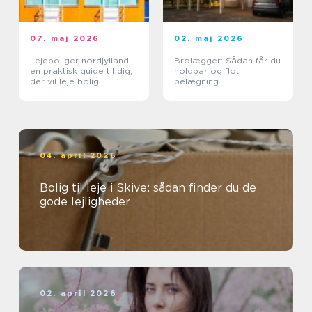
07. maj 2026
02. maj 2026
Lejeboliger nordjylland
Brolægger: Sådan får du
en praktisk guide til dig,
holdbar og flot
der vil leje bolig
belægning
04. april 2026
Bolig til leje i Skive: sådan finder du de
gode lejligheder
02. april 2026