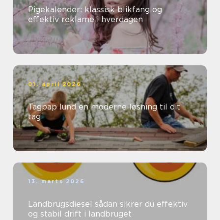
Pigekalender: klassisk blikfang og
effektiv reklame i hverdagen
01. april 2026
Tagpap lund en moderne løsning til dit
tag
13. marts 2026
Landbrugsdiesel sådan sikrer du effektiv
og stabil drift i landbruget