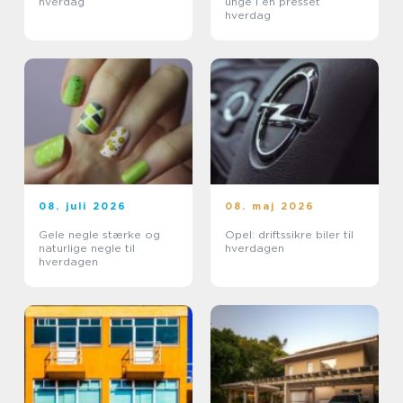
hverdag
unge i en presset
hverdag
08. juli 2026
08. maj 2026
Gele negle stærke og
Opel: driftssikre biler til
naturlige negle til
hverdagen
hverdagen