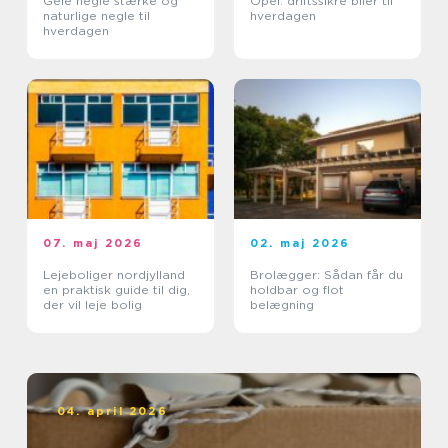
Gele negle stærke og
Opel: driftssikre biler til
naturlige negle til
hverdagen
hverdagen
07. maj 2026
02. maj 2026
Lejeboliger nordjylland
Brolægger: Sådan får du
en praktisk guide til dig,
holdbar og flot
der vil leje bolig
belægning
04. april 2026