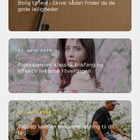
Bolig til leje i Skive: sådan finder du de
gode lejligheder
02. april 2026
Pigekalender: klassisk blikfang og
effektiv reklame i hverdagen
01. april 2026
Tagpap lund en moderne løsning til dit
tag