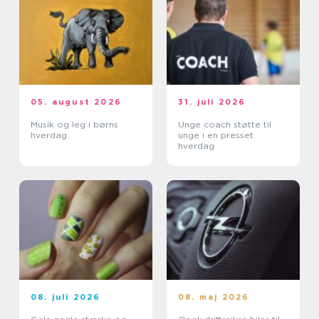
05. august 2026
31. juli 2026
Musik og leg i børns
Unge coach støtte til
hverdag
unge i en presset
hverdag
08. juli 2026
08. maj 2026