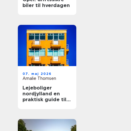
biler til hverdagen
07. maj 2026
Amalie Thomsen
Lejeboliger
nordjylland en
praktisk guide til
dig, der vil leje
bolig