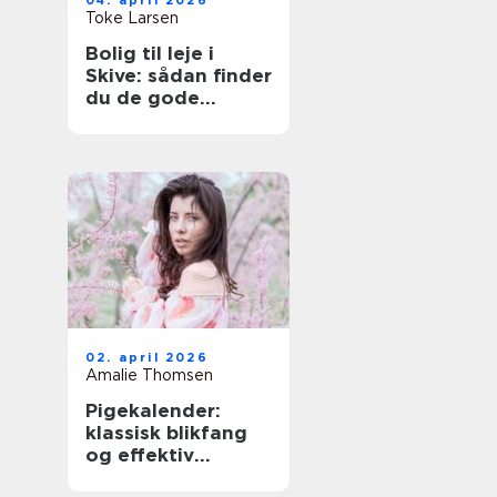
04. april 2026
Toke Larsen
Bolig til leje i
Skive: sådan finder
du de gode
lejligheder
02. april 2026
Amalie Thomsen
Pigekalender:
klassisk blikfang
og effektiv
reklame i