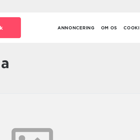
k
ANNONCERING
OM OS
COOKI
na