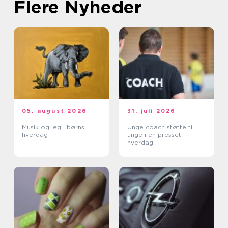
Flere Nyheder
05. august 2026
31. juli 2026
Musik og leg i børns
Unge coach støtte til
hverdag
unge i en presset
hverdag