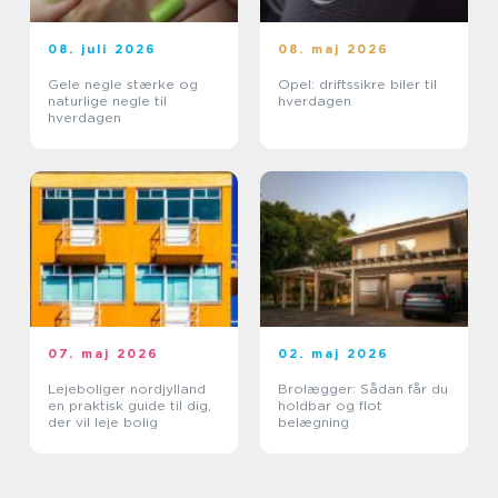
08. juli 2026
08. maj 2026
Gele negle stærke og
Opel: driftssikre biler til
naturlige negle til
hverdagen
hverdagen
07. maj 2026
02. maj 2026
Lejeboliger nordjylland
Brolægger: Sådan får du
en praktisk guide til dig,
holdbar og flot
der vil leje bolig
belægning