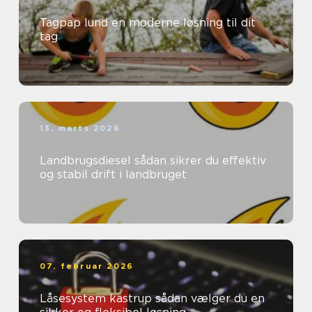
Tagpap lund en moderne løsning til dit
tag
13. marts 2026
Landbrugsdiesel sådan sikrer du effektiv
og stabil drift i landbruget
07. februar 2026
Låsesystem kastrup sådan vælger du en