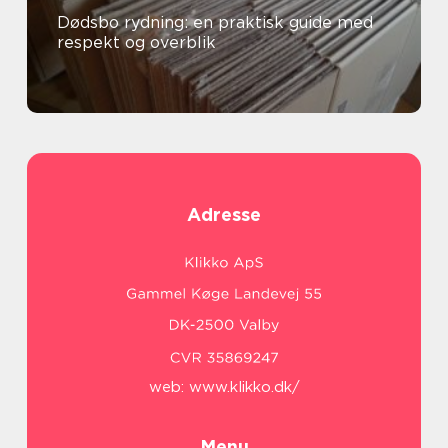
Dødsbo rydning: en praktisk guide med
respekt og overblik
Adresse
web:
www.klikko.dk/
Menu