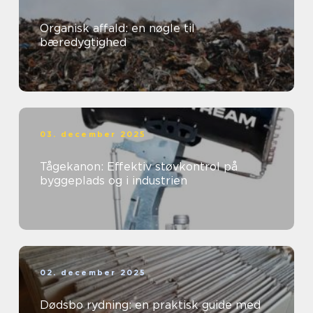
Organisk affald: en nøgle til
bæredygtighed
03. december 2025
Tågekanon: Effektiv støvkontrol på
byggeplads og i industrien
02. december 2025
Dødsbo rydning: en praktisk guide med