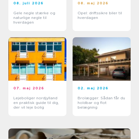
08. juli 2026
08. maj 2026
Gele negle stærke og
Opel: driftssikre biler til
naturlige negle til
hverdagen
hverdagen
07. maj 2026
02. maj 2026
Lejeboliger nordjylland
Brolægger: Sådan får du
en praktisk guide til dig,
holdbar og flot
der vil leje bolig
belægning