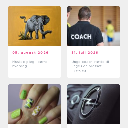
05. august 2026
31. juli 2026
Musik og leg i børns
Unge coach støtte til
hverdag
unge i en presset
hverdag