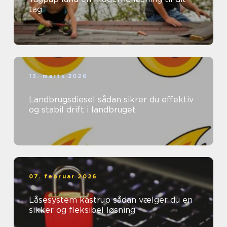
tag
13. marts 2026
Landbrugsdiesel sådan sikrer du effektiv
og stabil drift i landbruget
07. februar 2026
Låsesystem kastrup sådan vælger du en
sikker og fleksibel løsning