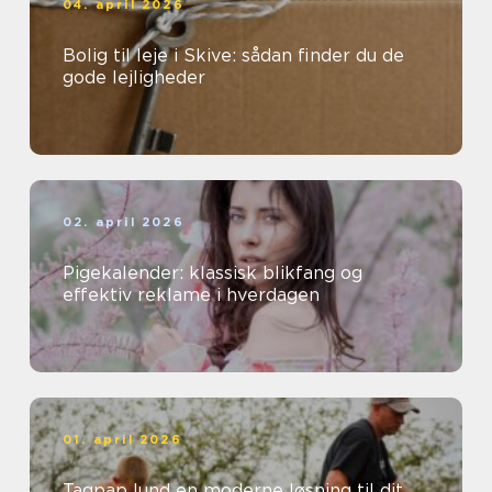
04. april 2026
Bolig til leje i Skive: sådan finder du de
gode lejligheder
02. april 2026
Pigekalender: klassisk blikfang og
effektiv reklame i hverdagen
01. april 2026
Tagpap lund en moderne løsning til dit