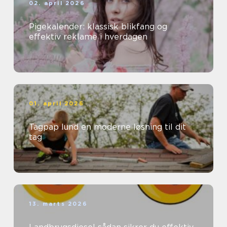
02. april 2026
Pigekalender: klassisk blikfang og
effektiv reklame i hverdagen
01. april 2026
Tagpap lund en moderne løsning til dit
tag
13. marts 2026