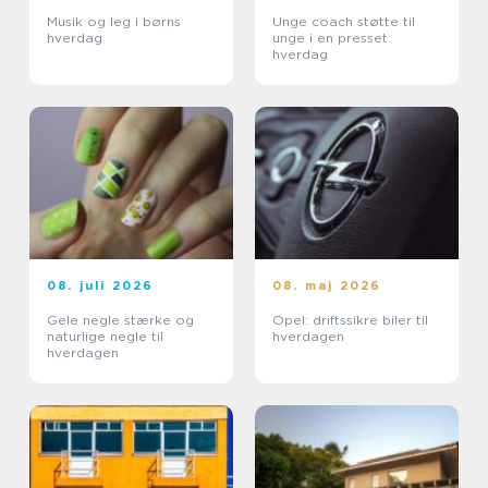
Musik og leg i børns
Unge coach støtte til
hverdag
unge i en presset
hverdag
08. juli 2026
08. maj 2026
Gele negle stærke og
Opel: driftssikre biler til
naturlige negle til
hverdagen
hverdagen