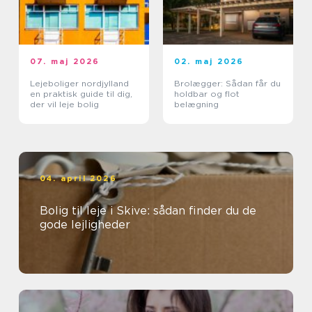
07. maj 2026
02. maj 2026
Lejeboliger nordjylland
Brolægger: Sådan får du
en praktisk guide til dig,
holdbar og flot
der vil leje bolig
belægning
04. april 2026
Bolig til leje i Skive: sådan finder du de
gode lejligheder