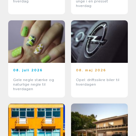
hverdag
unge i en presset
hverdag
08. juli 2026
08. maj 2026
Gele negle stærke og
Opel: driftssikre biler til
naturlige negle til
hverdagen
hverdagen