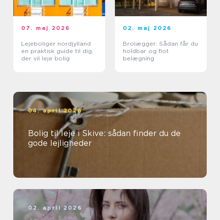
07. maj 2026
02. maj 2026
Lejeboliger nordjylland
Brolægger: Sådan får du
en praktisk guide til dig,
holdbar og flot
der vil leje bolig
belægning
04. april 2026
Bolig til leje i Skive: sådan finder du de
gode lejligheder
02. april 2026