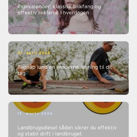
Pigekalender: klassisk blikfang og
effektiv reklame i hverdagen
01. april 2026
Tagpap lund en moderne løsning til dit
tag
13. marts 2026
Landbrugsdiesel sådan sikrer du effektiv
og stabil drift i landbruget