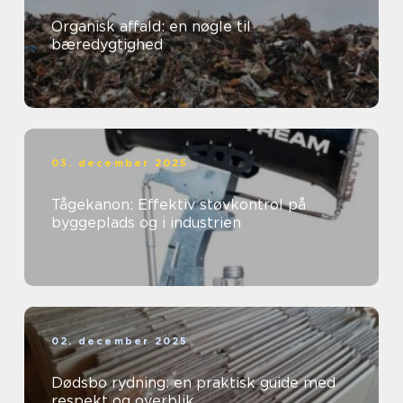
Organisk affald: en nøgle til
bæredygtighed
03. december 2025
Tågekanon: Effektiv støvkontrol på
byggeplads og i industrien
02. december 2025
Dødsbo rydning: en praktisk guide med
respekt og overblik