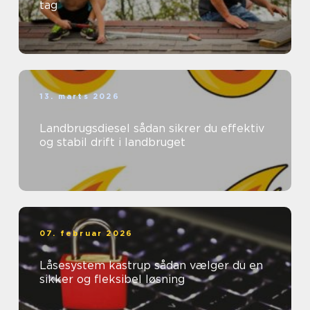
tag
13. marts 2026
Landbrugsdiesel sådan sikrer du effektiv
og stabil drift i landbruget
07. februar 2026
Låsesystem kastrup sådan vælger du en
sikker og fleksibel løsning