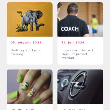
05. august 2026
31. juli 2026
Musik og leg i børns
Unge coach støtte til
hverdag
unge i en presset
hverdag
08. juli 2026
08. maj 2026