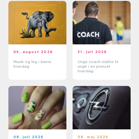
05. august 2026
31. juli 2026
Musik og leg i børns
Unge coach støtte til
hverdag
unge i en presset
hverdag
08. juli 2026
08. maj 2026