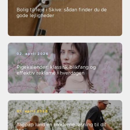
Bolig til leje i Skive: sådan finder du de
gode lejligheder
02. april 2026
Pigekalender: klassisk blikfang og
effektiv reklame i hverdagen
01. april 2026
Tagpap lund en moderne løsning til dit