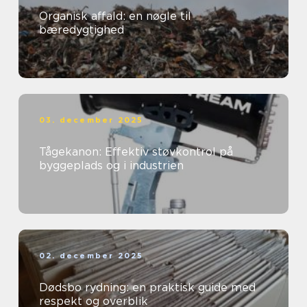
Organisk affald: en nøgle til
bæredygtighed
03. december 2025
Tågekanon: Effektiv støvkontrol på
byggeplads og i industrien
02. december 2025
Dødsbo rydning: en praktisk guide med
respekt og overblik