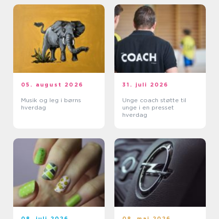
05. august 2026
31. juli 2026
Musik og leg i børns
Unge coach støtte til
hverdag
unge i en presset
hverdag
08. juli 2026
08. maj 2026