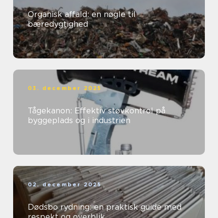
Organisk affald: en nøgle til
bæredygtighed
03. december 2025
Tågekanon: Effektiv støvkontrol på
byggeplads og i industrien
02. december 2025
Dødsbo rydning: en praktisk guide med
respekt og overblik