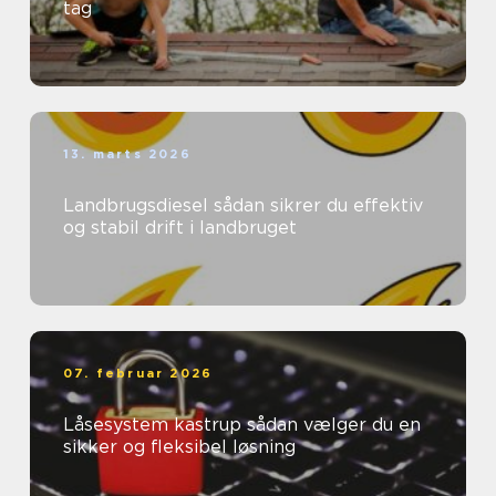
tag
13. marts 2026
Landbrugsdiesel sådan sikrer du effektiv
og stabil drift i landbruget
07. februar 2026
Låsesystem kastrup sådan vælger du en
sikker og fleksibel løsning