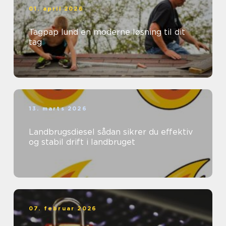
01. april 2026
Tagpap lund en moderne løsning til dit
tag
13. marts 2026
Landbrugsdiesel sådan sikrer du effektiv
og stabil drift i landbruget
07. februar 2026