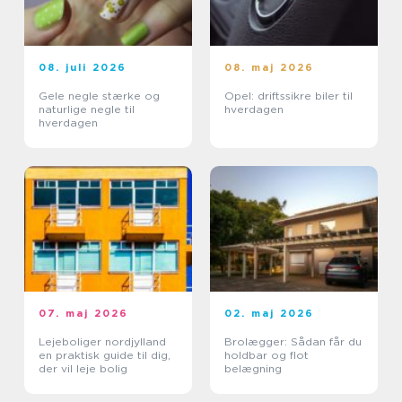
08. juli 2026
08. maj 2026
Gele negle stærke og
Opel: driftssikre biler til
naturlige negle til
hverdagen
hverdagen
07. maj 2026
02. maj 2026
Lejeboliger nordjylland
Brolægger: Sådan får du
en praktisk guide til dig,
holdbar og flot
der vil leje bolig
belægning