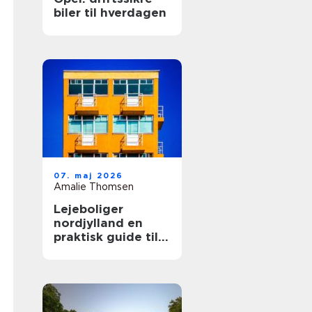
biler til hverdagen
07. maj 2026
Amalie Thomsen
Lejeboliger
nordjylland en
praktisk guide til
dig, der vil leje
bolig