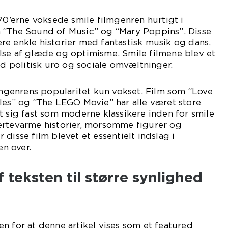
970’erne voksede smile filmgenren hurtigt i
 “The Sound of Music” og “Mary Poppins”. Disse
e enkle historier med fantastisk musik og dans,
lse af glæde og optimisme. Smile filmene blev et
ed politisk uro og sociale omvæltninger.
ilmgenrens popularitet kun vokset. Film som “Love
les” og “The LEGO Movie” har alle været store
t sig fast som moderne klassikere inden for smile
ertevarme historier, morsomme figurer og
disse film blevet et essentielt indslag i
n over.
 teksten til større synlighed
n for at denne artikel vises som et featured