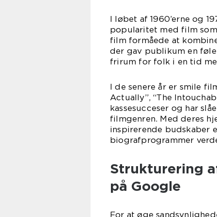
I løbet af 1960’erne og 1
popularitet med film som
film formåede at kombiner
der gav publikum en føle
frirum for folk i en tid m
I de senere år er smile f
Actually”, “The Intouchab
kassesucceser og har slåe
filmgenren. Med deres hj
inspirerende budskaber er 
biografprogrammer verde
Strukturering af
på Google
For at øge sandsynlighede