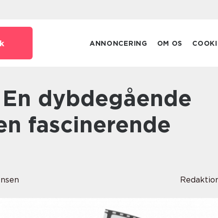
k
ANNONCERING
OM OS
COOKI
 en fascinerende
ensen
Redaktio