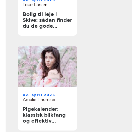
04. april 2026
Toke Larsen
Bolig til leje i
Skive: sådan finder
du de gode
lejligheder
02. april 2026
Amalie Thomsen
Pigekalender:
klassisk blikfang
og effektiv
reklame i