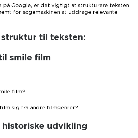
e på Google, er det vigtigt at strukturere teksten
nemt for søgemaskinen at uddrage relevante
struktur til teksten:
il smile film
mile film?
film sig fra andre filmgenrer?
 historiske udvikling