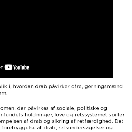
blik i, hvordan drab påvirker ofre, gerningsmænd
em.
men, der påvirkes af sociale, politiske og
mfundets holdninger, love og retssystemet spiller
æmpelsen af drab og sikring af retfærdighed. Det
te forebyggelse af drab, retsundersøgelser og