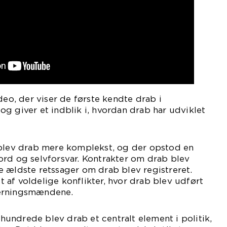
deo, der viser de første kendte drab i
g giver et indblik i, hvordan drab har udviklet
 blev drab mere komplekst, og der opstod en
ord og selvforsvar. Kontrakter om drab blev
 ældste retssager om drab blev registreret.
af voldelige konflikter, hvor drab blev udført
gerningsmændene.
århundrede blev drab et centralt element i politik,