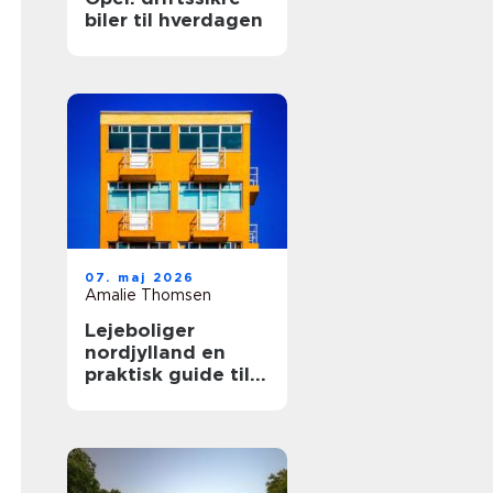
biler til hverdagen
07. maj 2026
Amalie Thomsen
Lejeboliger
nordjylland en
praktisk guide til
dig, der vil leje
bolig