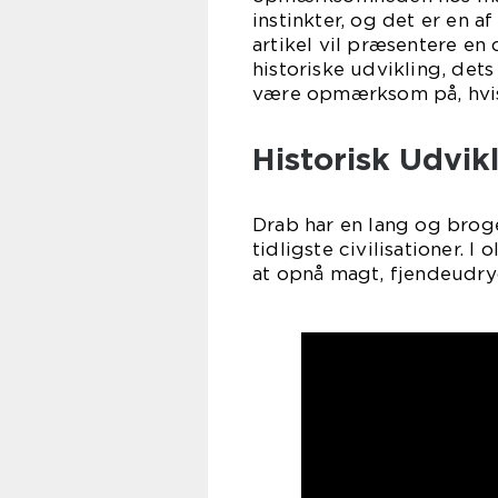
instinkter, og det er en a
artikel vil præsentere e
historiske udvikling, det
være opmærksom på, hvis 
Historisk Udvik
Drab har en lang og broge
tidligste civilisationer. 
at opnå magt, fjendeudryd