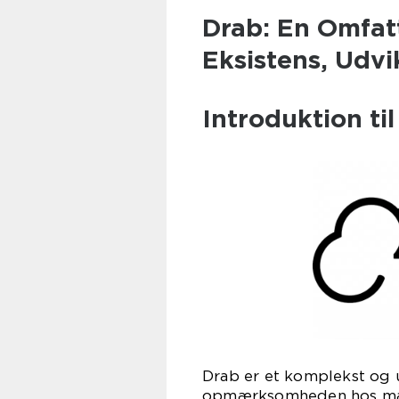
Drab: En Omfat
Eksistens, Udv
Introduktion ti
Drab er et komplekst og
opmærksomheden hos man