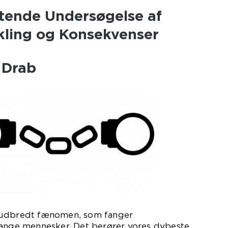
tende Undersøgelse af
ikling og Konsekvenser
l Drab
 udbredt fænomen, som fanger
ge mennesker. Det berører vores dybeste