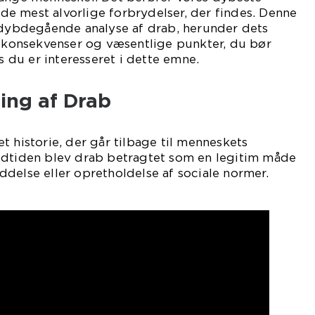
f de mest alvorlige forbrydelser, der findes. Denne
n dybdegående analyse af drab, herunder dets
s konsekvenser og væsentlige punkter, du bør
du er interesseret i dette emne.
ling af Drab
t historie, der går tilbage til menneskets
I oldtiden blev drab betragtet som en legitim måde
delse eller opretholdelse af sociale normer.