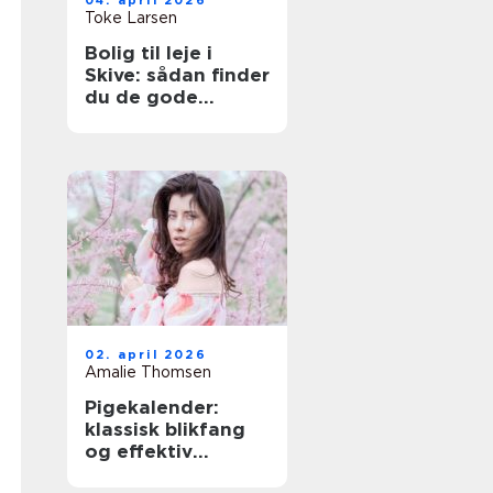
04. april 2026
Toke Larsen
Bolig til leje i
Skive: sådan finder
du de gode
lejligheder
02. april 2026
Amalie Thomsen
Pigekalender:
klassisk blikfang
og effektiv
reklame i