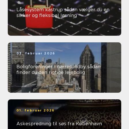
Låsesystem kastrup sådan vælger du en
sikker og fleksibel løsning
03. februar 2026
Boligforeninger i nørresundby sådan
finder du den rigtige lejebolig
01. februar 2026
Askespredning til søs fra København