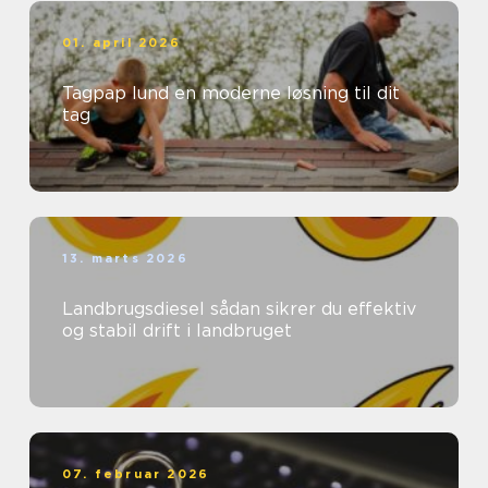
01. april 2026
Tagpap lund en moderne løsning til dit
tag
13. marts 2026
Landbrugsdiesel sådan sikrer du effektiv
og stabil drift i landbruget
07. februar 2026