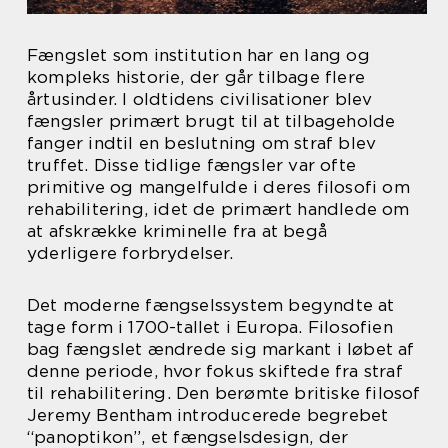
Fængslet som institution har en lang og
kompleks historie, der går tilbage flere
årtusinder. I oldtidens civilisationer blev
fængsler primært brugt til at tilbageholde
fanger indtil en beslutning om straf blev
truffet. Disse tidlige fængsler var ofte
primitive og mangelfulde i deres filosofi om
rehabilitering, idet de primært handlede om
at afskrække kriminelle fra at begå
yderligere forbrydelser.
Det moderne fængselssystem begyndte at
tage form i 1700-tallet i Europa. Filosofien
bag fængslet ændrede sig markant i løbet af
denne periode, hvor fokus skiftede fra straf
til rehabilitering. Den berømte britiske filosof
Jeremy Bentham introducerede begrebet
“panoptikon”, et fængselsdesign, der