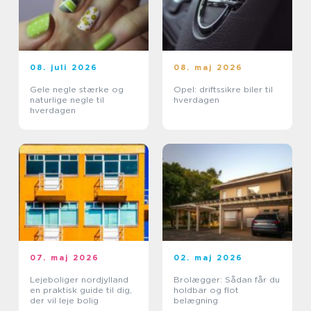
08. juli 2026
08. maj 2026
Gele negle stærke og
Opel: driftssikre biler til
naturlige negle til
hverdagen
hverdagen
07. maj 2026
02. maj 2026
Lejeboliger nordjylland
Brolægger: Sådan får du
en praktisk guide til dig,
holdbar og flot
der vil leje bolig
belægning