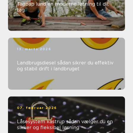
Tagpap lund en moderne løsning til dit
tag
13. marts 2026
Landbrugsdiesel sådan sikrer du effektiv
og stabil drift i landbruget
07. februar 2026
Låsesystem kastrup sådan vælger du en
sikker og fleksibel løsning