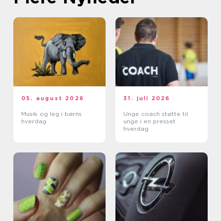
05. august 2026
31. juli 2026
Musik og leg i børns
Unge coach støtte til
hverdag
unge i en presset
hverdag