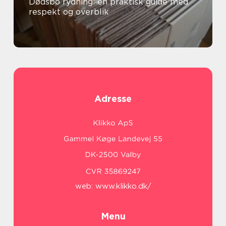
Dødsbo rydning: en praktisk guide med
respekt og overblik
Adresse
web:
www.klikko.dk/
Menu