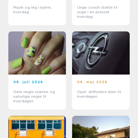
Musik og leg i børns
Unge coach støtte til
hverdag
unge i en presset
hverdag
08. juli 2026
08. maj 2026
Gele negle stærke og
Opel: driftssikre biler til
naturlige negle til
hverdagen
hverdagen