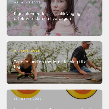
02. april 2026
Pigekalender: klassisk blikfang og
effektiv reklame i hverdagen
01. april 2026
Tagpap lund en moderne løsning til dit
tag
13. marts 2026