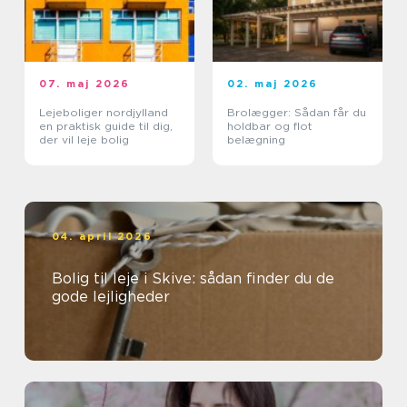
07. maj 2026
02. maj 2026
Lejeboliger nordjylland
Brolægger: Sådan får du
en praktisk guide til dig,
holdbar og flot
der vil leje bolig
belægning
04. april 2026
Bolig til leje i Skive: sådan finder du de
gode lejligheder